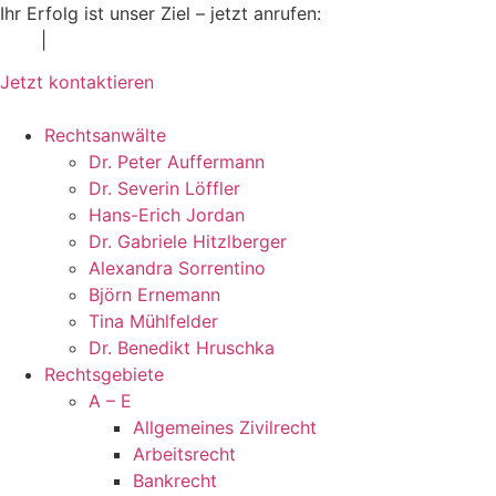
Zum
Ihr Erfolg ist unser Ziel – jetzt anrufen:
09721 / 53 33 13-
Inhalt
10
|
info@kanzlei-fachanwaelte.de
springen
Jetzt kontaktieren
Rechtsanwälte
Dr. Peter Auffermann
Dr. Severin Löffler
Hans-Erich Jordan
Dr. Gabriele Hitzlberger
Alexandra Sorrentino
Björn Ernemann
Tina Mühlfelder
Dr. Benedikt Hruschka
Rechtsgebiete
A – E
Allge­meines Zivil­recht
Arbeits­recht
Bankrecht