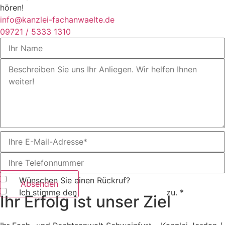
hören!
info@kanzlei-fachanwaelte.de
09721 / 5333 1310
Wünschen Sie einen Rückruf?
Absenden
Ich stimme den
Datenschutzrichtlinien
zu. *
Ihr Erfolg ist unser Ziel