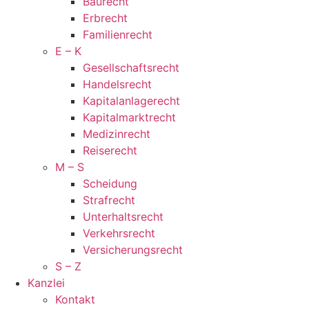
Bau­recht
Erb­recht
Familien­recht
E – K
Gesellschaftsrecht
Handelsrecht
Kapitalanlagerecht
Kapitalmarktrecht
Medi­zin­recht
Reise­recht
M – S
Schei­dung
Straf­recht
Unter­halts­recht
Ver­kehrs­recht
Versi­cher­ungs­recht
S – Z
Kanzlei
Kontakt