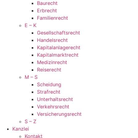
Bau­recht
Erb­recht
Familien­recht
E – K
Gesellschaftsrecht
Handelsrecht
Kapitalanlagerecht
Kapitalmarktrecht
Medi­zin­recht
Reise­recht
M – S
Schei­dung
Straf­recht
Unter­halts­recht
Ver­kehrs­recht
Versi­cher­ungs­recht
S – Z
Kanzlei
Kontakt