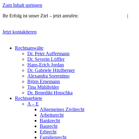
Zum Inhalt springen
Ihr Erfolg ist unser Ziel – jetzt anrufen:
09721 / 53 33 13-10
|
info@kanzlei-fachanwaelte.de
Jetzt kontaktieren
Rechtsanwälte
Dr. Peter Auffermann
Dr. Severin Löffler
Hans-Erich Jordan
Dr. Gabriele Hitzlberger
Alexandra Sorrentino
Björn Ernemann
Tina Mühlfelder
Dr. Benedikt Hruschka
Rechtsgebiete
A – E
Allge­meines Zivil­recht
Arbeits­recht
Bankrecht
Bau­recht
Erb­recht
Familien­recht