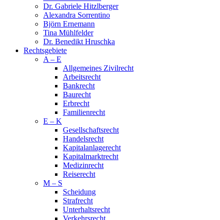
Dr. Gabriele Hitzlberger
Alexandra Sorrentino
Björn Ernemann
Tina Mühlfelder
Dr. Benedikt Hruschka
Rechtsgebiete
A – E
Allge­meines Zivil­recht
Arbeits­recht
Bankrecht
Bau­recht
Erb­recht
Familien­recht
E – K
Gesellschaftsrecht
Handelsrecht
Kapitalanlagerecht
Kapitalmarktrecht
Medi­zin­recht
Reise­recht
M – S
Schei­dung
Straf­recht
Unter­halts­recht
Ver­kehrs­recht