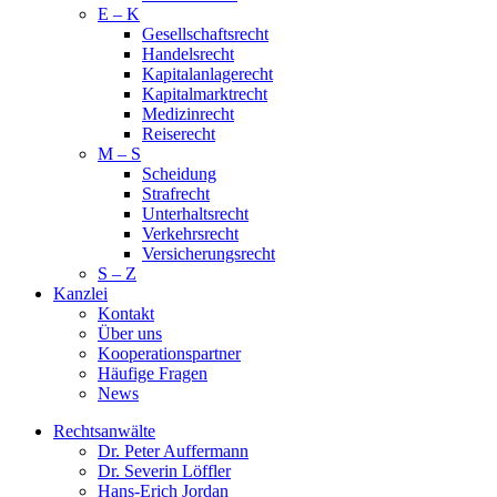
E – K
Gesellschaftsrecht
Handelsrecht
Kapitalanlagerecht
Kapitalmarktrecht
Medi­zin­recht
Reise­recht
M – S
Schei­dung
Straf­recht
Unter­halts­recht
Ver­kehrs­recht
Versi­cher­ungs­recht
S – Z
Kanzlei
Kontakt
Über uns
Kooperationspartner
Häufige Fragen
News
Rechtsanwälte
Dr. Peter Auffermann
Dr. Severin Löffler
Hans-Erich Jordan