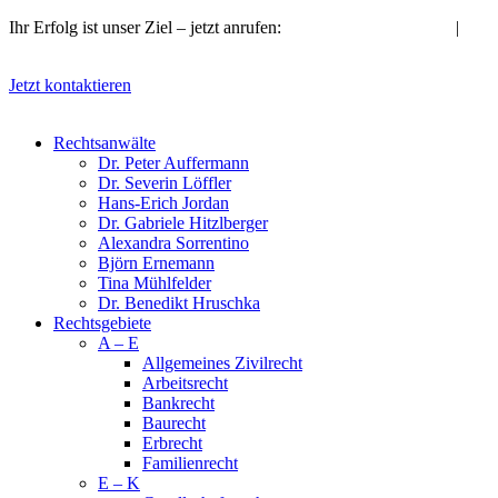
Zum
Ihr Erfolg ist unser Ziel – jetzt anrufen:
09721 / 53 33 13-10
|
Inhalt
info@kanzlei-fachanwaelte.de
springen
Jetzt kontaktieren
Rechtsanwälte
Dr. Peter Auffermann
Dr. Severin Löffler
Hans-Erich Jordan
Dr. Gabriele Hitzlberger
Alexandra Sorrentino
Björn Ernemann
Tina Mühlfelder
Dr. Benedikt Hruschka
Rechtsgebiete
A – E
Allge­meines Zivil­recht
Arbeits­recht
Bankrecht
Bau­recht
Erb­recht
Familien­recht
E – K