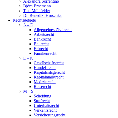
Alexandra Sorrentino
Björn Ernemann
Tina Mühlfelder
Dr. Benedikt Hruschka
Rechtsgebiete
A – E
Allge­meines Zivil­recht
Arbeits­recht
Bankrecht
Bau­recht
Erb­recht
Familien­recht
E – K
Gesellschaftsrecht
Handelsrecht
Kapitalanlagerecht
Kapitalmarktrecht
Medi­zin­recht
Reise­recht
M – S
Schei­dung
Straf­recht
Unter­halts­recht
Ver­kehrs­recht
Versi­cher­ungs­recht