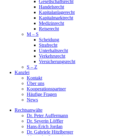
Gesellschaftsrecht
Handelsrecht
Kapitalanlagerecht
Kapitalmarktrecht
Medi­zin­recht
Reise­recht
M – S
Schei­dung
Straf­recht
Unter­halts­recht
Ver­kehrs­recht
Versi­cher­ungs­recht
S – Z
Kanzlei
Kontakt
Über uns
Kooperationspartner
Häufige Fragen
News
Rechtsanwälte
Dr. Peter Auffermann
Dr. Severin Löffler
Hans-Erich Jordan
Dr. Gabriele Hitzlberger